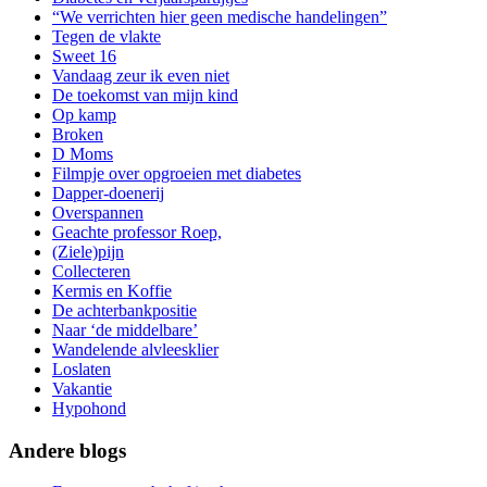
“We verrichten hier geen medische handelingen”
Tegen de vlakte
Sweet 16
Vandaag zeur ik even niet
De toekomst van mijn kind
Op kamp
Broken
D Moms
Filmpje over opgroeien met diabetes
Dapper-doenerij
Overspannen
Geachte professor Roep,
(Ziele)pijn
Collecteren
Kermis en Koffie
De achterbankpositie
Naar ‘de middelbare’
Wandelende alvleesklier
Loslaten
Vakantie
Hypohond
Andere blogs