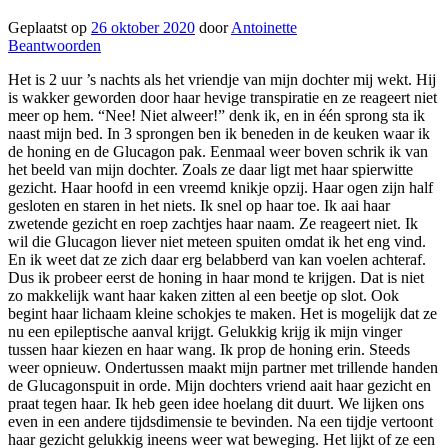
Geplaatst op
26 oktober 2020
door
Antoinette
Beantwoorden
Het is 2 uur ’s nachts als het vriendje van mijn dochter mij wekt. Hij
is wakker geworden door haar hevige transpiratie en ze reageert niet
meer op hem. “Nee! Niet alweer!” denk ik, en in één sprong sta ik
naast mijn bed. In 3 sprongen ben ik beneden in de keuken waar ik
de honing en de Glucagon pak. Eenmaal weer boven schrik ik van
het beeld van mijn dochter. Zoals ze daar ligt met haar spierwitte
gezicht. Haar hoofd in een vreemd knikje opzij. Haar ogen zijn half
gesloten en staren in het niets. Ik snel op haar toe. Ik aai haar
zwetende gezicht en roep zachtjes haar naam. Ze reageert niet. Ik
wil die Glucagon liever niet meteen spuiten omdat ik het eng vind.
En ik weet dat ze zich daar erg belabberd van kan voelen achteraf.
Dus ik probeer eerst de honing in haar mond te krijgen. Dat is niet
zo makkelijk want haar kaken zitten al een beetje op slot. Ook
begint haar lichaam kleine schokjes te maken. Het is mogelijk dat ze
nu een epileptische aanval krijgt. Gelukkig krijg ik mijn vinger
tussen haar kiezen en haar wang. Ik prop de honing erin. Steeds
weer opnieuw. Ondertussen maakt mijn partner met trillende handen
de Glucagonspuit in orde. Mijn dochters vriend aait haar gezicht en
praat tegen haar. Ik heb geen idee hoelang dit duurt. We lijken ons
even in een andere tijdsdimensie te bevinden. Na een tijdje vertoont
haar gezicht gelukkig ineens weer wat beweging. Het lijkt of ze een