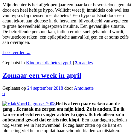
Mijn dochter is het afgelopen jaar een paar keer bewusteloos geraakt
door een heel heftige hypo. Wellicht weet jij inmiddels ook wel iets
van hypo’s bij mensen met diabetes? Een hypo ontstaat door een
acuut tekort aan glucose in de hersenen, bijvoorbeeld vanwege een
te grote hoeveelheid ingespoten insuline. Een gevaarlijke situatie.
De betreffende persoon kan, indien er niet snel gehandeld wordt,
bewusteloos raken, een epileptische aanval krijgen en er soms zelfs
aan overlijden.
Lees verder
→
Geplaatst in
Kind met diabetes type1
|
3
reacties
Zomaar een week in april
Geplaatst op
24 september 2018
door
Antoinette
6
Het is al een paar weken aan de
gang…ik maak me zorgen om mijn kind. Ze is anders. En ik
kan er niet echt een vinger achter krijgen. Ik heb alleen zo’n
onbestemd gevoel dat er iets niet klopt
. Een paar dagen geleden
nog waren we in het zwembad. Ik zag haar zitten op de kant en
plotseling viel het me op dat haar schouderbladen zo uitstaken.