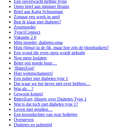
Een onverwacht heftige hypo
Open brief aan minister Bruins
Brief aan Katja Schuurman
Zomaar een week in april
Ben ik klaar met diabetes?
Zeurmoeder
Type1Connect
Vakantie 2.0
Mijn moeder, diabetes-oma
Huis (bijna) in de fik, maar hoe zijn de bloedsuikers?
Een wond die even open wordt gekrabt
Nog meer loslaten
Beter een goede buur…
‘BitterZoet’
Hup wetenschappers!
Een puber met diabetes type 1
Dat waar we het liever niet over hebben…
Wat als…?
Gewoon kopen!
BitterZoet; filmpje over Diabetes Type 1
Wat is dat toch met diabetes type 1?
Leven met getallen…
Een kroonluchter van roze bolletjes
Overgeven
Diabetes en pubertijd