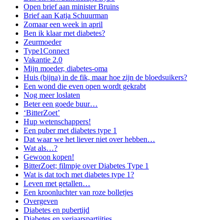
Open brief aan minister Bruins
Brief aan Katja Schuurman
Zomaar een week in april
Ben ik klaar met diabetes?
Zeurmoeder
Type1Connect
Vakantie 2.0
Mijn moeder, diabetes-oma
Huis (bijna) in de fik, maar hoe zijn de bloedsuikers?
Een wond die even open wordt gekrabt
Nog meer loslaten
Beter een goede buur…
‘BitterZoet’
Hup wetenschappers!
Een puber met diabetes type 1
Dat waar we het liever niet over hebben…
Wat als…?
Gewoon kopen!
BitterZoet; filmpje over Diabetes Type 1
Wat is dat toch met diabetes type 1?
Leven met getallen…
Een kroonluchter van roze bolletjes
Overgeven
Diabetes en pubertijd
Diabetes en verjaarspartijtjes