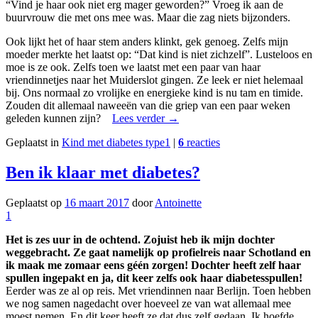
“Vind je haar ook niet erg mager geworden?” Vroeg ik aan de
buurvrouw die met ons mee was. Maar die zag niets bijzonders.
Ook lijkt het of haar stem anders klinkt, gek genoeg. Zelfs mijn
moeder merkte het laatst op: “Dat kind is niet zichzelf”. Lusteloos en
moe is ze ook. Zelfs toen we laatst met een paar van haar
vriendinnetjes naar het Muiderslot gingen. Ze leek er niet helemaal
bij. Ons normaal zo vrolijke en energieke kind is nu tam en timide.
Zouden dit allemaal naweeën van die griep van een paar weken
geleden kunnen zijn?
Lees verder
→
Geplaatst in
Kind met diabetes type1
|
6
reacties
Ben ik klaar met diabetes?
Geplaatst op
16 maart 2017
door
Antoinette
1
Het is zes uur in de ochtend. Zojuist heb ik mijn dochter
weggebracht. Ze gaat namelijk op profielreis naar Schotland en
ik maak me zomaar eens géén zorgen!
Dochter heeft zelf haar
spullen ingepakt en ja, dit keer zelfs ook haar diabetesspullen!
Eerder was ze al op reis. Met vriendinnen naar Berlijn. Toen hebben
we nog samen nagedacht over hoeveel ze van wat allemaal mee
moest nemen. En dit keer heeft ze dat dus zelf gedaan. Ik hoefde