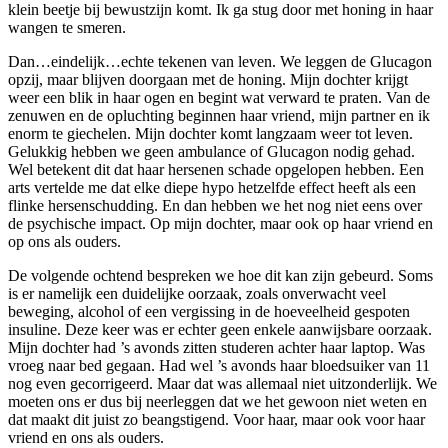
klein beetje bij bewustzijn komt. Ik ga stug door met honing in haar
wangen te smeren.
Dan…eindelijk…echte tekenen van leven. We leggen de Glucagon
opzij, maar blijven doorgaan met de honing. Mijn dochter krijgt
weer een blik in haar ogen en begint wat verward te praten. Van de
zenuwen en de opluchting beginnen haar vriend, mijn partner en ik
enorm te giechelen. Mijn dochter komt langzaam weer tot leven.
Gelukkig hebben we geen ambulance of Glucagon nodig gehad.
Wel betekent dit dat haar hersenen schade opgelopen hebben. Een
arts vertelde me dat elke diepe hypo hetzelfde effect heeft als een
flinke hersenschudding. En dan hebben we het nog niet eens over
de psychische impact. Op mijn dochter, maar ook op haar vriend en
op ons als ouders.
De volgende ochtend bespreken we hoe dit kan zijn gebeurd. Soms
is er namelijk een duidelijke oorzaak, zoals onverwacht veel
beweging, alcohol of een vergissing in de hoeveelheid gespoten
insuline. Deze keer was er echter geen enkele aanwijsbare oorzaak.
Mijn dochter had ’s avonds zitten studeren achter haar laptop. Was
vroeg naar bed gegaan. Had wel ’s avonds haar bloedsuiker van 11
nog even gecorrigeerd. Maar dat was allemaal niet uitzonderlijk. We
moeten ons er dus bij neerleggen dat we het gewoon niet weten en
dat maakt dit juist zo beangstigend. Voor haar, maar ook voor haar
vriend en ons als ouders.