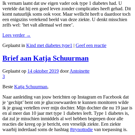
Ik vernam laatst dat uw eigen vader ook type 1 diabetes had. U
vertelde dat hij een goed leven zonder complicaties heeft gehad. Dit
komt natuurlijk soms ook voor. Maar wellicht heeft u daardoor toch
een enigszins vertekend beeld van deze ziekte. U denkt misschien
zelfs wel: ‘het valt allemaal wel mee’.
Lees verder
→
Geplaatst in
Kind met diabetes type1
|
Geef een reactie
Brief aan Katja Schuurman
Geplaatst op
14 oktober 2019
door
Antoinette
3
Beste
Katja Schuurman
,
Naar aanleiding van jouw berichten op Instagram en Facebook dat
je ‘gechipt’ bent om je glucosewaarden te kunnen monitoren wilde
ik je graag vertellen over mijn dochter. Mijn dochter die nu 19 jaar is
en al meer dan 10 jaar met type 1 diabetes leeft. Type 1 diabetes is,
dat zul je misschien inmiddels al wel hebben begrepen door alle
reacties die kreeg op je bericht, een vreselijk ziekte. Een ziekte
waarbij inderdaad soms de hashtag
#trynottodie
van toepassing is.